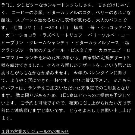
ラ”に、少しビターなホンキートンクらしさを。 甘さだけじゃな
く、 コーヒーの余韻、ビターカラメルのコク、ベリーのきれいな
酸味。 スプーンを進めるたびに表情が変わる、大人のパフェで
す。 -期間- 2/7（土）〜2/14（土） -構成- ・苺 ・ショコラアイス
・ガトーショコラ ・ラズベリートリュフ ・ベリーソルベ ・コー
ヒープリン ・クレームシャンティ ・ビターカラメルソース ・塩
クランブル ・竹炭のチュイール ・ピスタチオ ・カカオニブ ・ロ
ーズマリー ランチを始めた2022年から、自家製の定番デザート3
種を続けてきました。 そろそろ新しいデザートを、という思いは
ありながらもなかなか踏み出せず。 今年のバレンタインに向け
て、ようやく形にできた一杯です。ぜひご賞味下さい。 ※こちら
のパフェは、ランチをご注文いただいた方限定でのご用意となり
ます。 数に限りがあるため、1日5食ほどからのご提供を予定して
います。 ご予約も可能ですので、確実に召し上がられたい方は事
前にご連絡頂けますと幸いです。 どうぞよろしくお願い申し上げ
ます。
１月の営業スケジュールのお知らせ